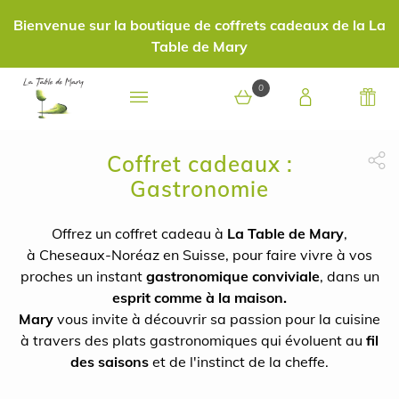
Bienvenue sur la boutique de coffrets cadeaux de la La
Table de Mary
0
Coffret cadeaux :
0 article au panier
Gastronomie
Partage Face
apytheme
Part
Offrez un coffret cadeau à
La Table de Mary
,
à Cheseaux-Noréaz en Suisse, pour faire vivre à vos
proches un instant
gastronomique conviviale
, dans un
esprit comme à la maison.
Mary
vous invite à découvrir sa passion pour la cuisine
à travers des plats gastronomiques qui évoluent au
fil
des saisons
et de l'instinct de la cheffe.