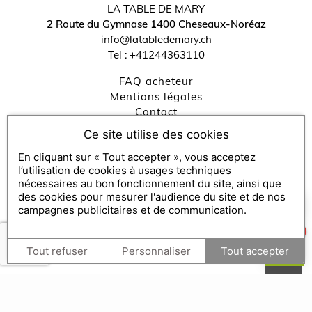
↺
✕
LA TABLE DE MARY
2 Route du Gymnase
1400
Cheseaux-Noréaz
info@latabledemary.ch
Tel :
+41244363110
FAQ acheteur
Mentions légales
contact
Politique de Confidentialité
Ce site utilise des cookies
Gestion des cookies
En cliquant sur « Tout accepter », vous acceptez
Échanger / consulter mon bon et FAQ bénéficiaire
l’utilisation de cookies à usages techniques
nécessaires au bon fonctionnement du site, ainsi que
des cookies pour mesurer l'audience du site et de nos
×
Comment puis-je vous aider ?
Console SecretBox ®
, éditeur de la solution de chèques et
campagnes publicitaires et de communication.
coffrets cadeaux
1
Partenaires médias :
SecretBox
Tout refuser
Personnaliser
Tout accepter